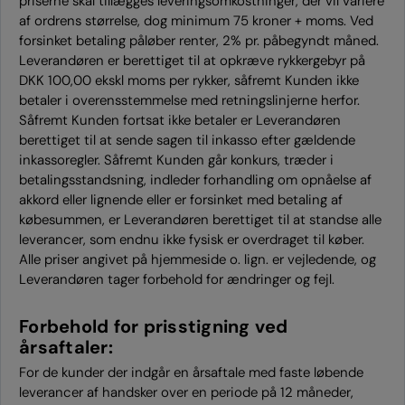
priserne skal tillægges leveringsomkostninger, der vil variere
af ordrens størrelse, dog minimum 75 kroner + moms. Ved
forsinket betaling påløber renter, 2% pr. påbegyndt måned.
Leverandøren er berettiget til at opkræve rykkergebyr på
DKK 100,00 ekskl moms per rykker, såfremt Kunden ikke
betaler i overensstemmelse med retningslinjerne herfor.
Såfremt Kunden fortsat ikke betaler er Leverandøren
berettiget til at sende sagen til inkasso efter gældende
inkassoregler. Såfremt Kunden går konkurs, træder i
betalingsstandsning, indleder forhandling om opnåelse af
akkord eller lignende eller er forsinket med betaling af
købesummen, er Leverandøren berettiget til at standse alle
leverancer, som endnu ikke fysisk er overdraget til køber.
Alle priser angivet på hjemmeside o. lign. er vejledende, og
Leverandøren tager forbehold for ændringer og fejl.
Forbehold for prisstigning ved
årsaftaler:
For de kunder der indgår en årsaftale med faste løbende
leverancer af handsker over en periode på 12 måneder,