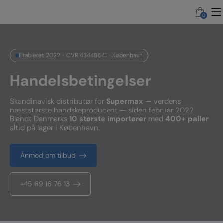
Hop
til
0
0
indholdet
Etableret 2022
CVR 43448641
København
Handelsbetingelser
Skandinavisk distributør for
Supermax
— verdens
næststørste handskeproducent — siden februar 2022.
Blandt Danmarks
10 største importører
med
400+ paller
altid på lager i København.
Anmod om tilbud
+45 69 16 76 13