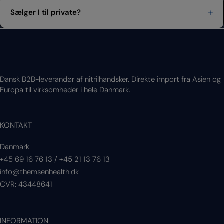
Sælger I til private?
Dansk B2B-leverandør af nitrilhandsker. Direkte import fra Asien og
Europa til virksomheder i hele Danmark.
KONTAKT
Danmark
+45 69 16 76 13
/
+45 21 13 76 13
info@themsenhealth.dk
CVR: 43448641
INFORMATION