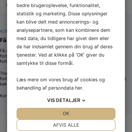
ret og med Københavns Byret som værneting.
bedre brugeroplevelse, funktionalitet,
statistik og marketing. Disse oplysninger
kan blive delt med annoncerings- og
analysepartnere, som kan kombinere dem
KONTAKT
med data, du tidligere har givet dem eller
Få et uforpligtende tilbud
de har indsamlet gennem din brug af deres
Få dine handsker til halv pris – saml dit indkøb af øvrige
tjenester. Ved at klikke på 'OK' giver du
forbrugsartikler. Vi matcher dine nuværende priser på
forbrugsartikler, og så kan du få handskerne til halv pris.
samtykke til disse formål.
Themsen Health er leveringsdygtig i over 50.000
forbrugsartikler (rengøringsartikler, toiletartikler, aftørringspapir,
Læs mere om vores brug af cookies og
køkkenartikler, kontorartikler).
behandling af persondata
her
.
Kontakt os her for at høre nærmere.
VIS
DETALJER
JA
NEJ
OK
JA
NEJ
Svartid
NØDVENDIGE
PRÆFERENCER
AFVIS ALLE
Inden for én arbejdsdag