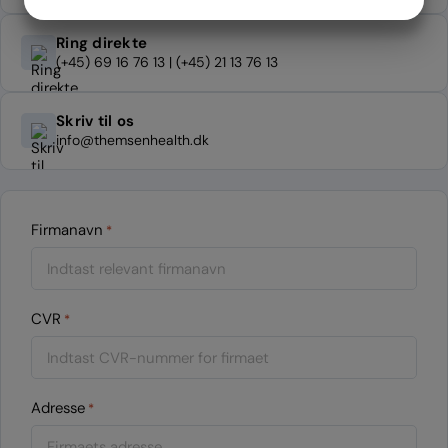
JA
NEJ
JA
NEJ
MARKETING
STATISTIK
Ring direkte
(+45) 69 16 76 13 | (+45) 21 13 76 13
Skriv til os
info@themsenhealth.dk
Firmanavn
*
CVR
*
Adresse
*